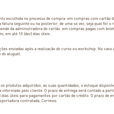
o escolhida no processo de compra: em compras com cartão de 
a fatura seguinte ou na posterior, de uma só vez, seja qual for o
ende da administradora do cartão. em compras pagas com boleto
o, em até 10 (dez) dias úteis.
ções enviadas após a realização do curso ou workshop. No caso d
o do aluguel.
os produtos adquiridos, as suas quantidades, o estoque disponíve
a informado pelo cliente. O prazo de entrega será contado a part
co) dias úteis para pagamentos por cartão de crédito. O prazo de e
portadora contratada, Correios.