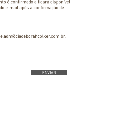
to é confirmado e ficará disponível
do e-mail após a confirmação de
je.adm@ciadeborahcolker.com.br.
ENVIAR
COMPANHIA