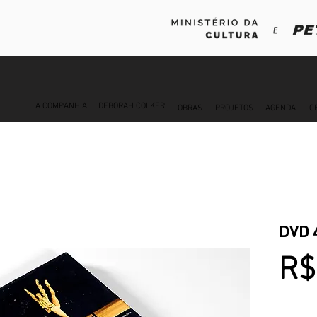
A COMPANHIA
DEBORAH COLKER
OBRAS
PROJETOS
AGENDA
C
DVD 4
R$