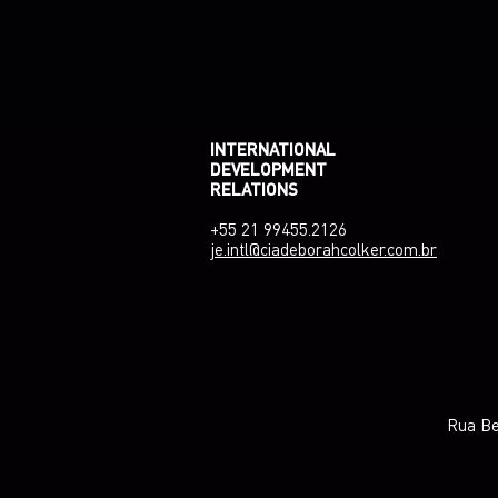
INTERNATIONAL
DEVELOPMENT
RELATIONS
+55 21 99455.2126
je.intl@ciadeborahcolker.com.br
Rua Be