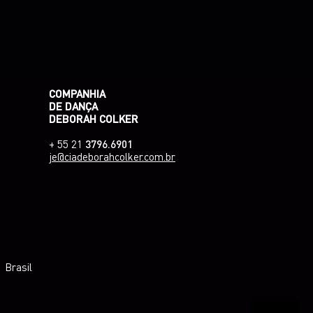
COMPANHIA
DE DANÇA
DEBORAH COLKER
+ 55 21
3796.6901
je@ciadeborahcolker.com.br
 Brasil